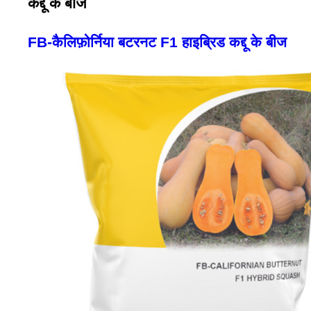
कद्दू के बीज
FB-कैलिफ़ोर्निया बटरनट F1 हाइब्रिड कद्दू के बीज