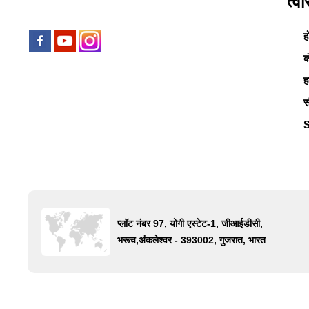
त्व
फार्मसन बायोटेक प्राइवेट लिमिटेड
ह
क
ह
स
प्लॉट नंबर 97, योगी एस्टेट-1, जीआईडीसी,
भरूच,अंकलेश्वर - 393002, गुजरात, भारत