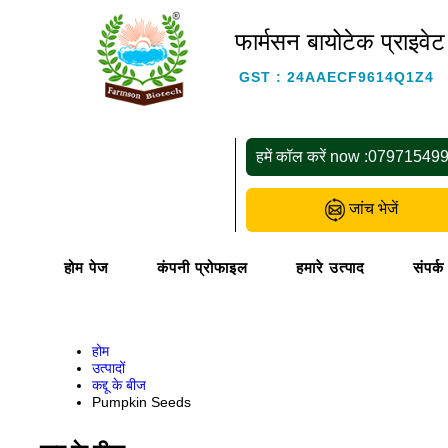
फार्मसन बायोटेक प्राइवेट
GST : 24AAECF9614Q1Z4
हमें कॉल करें now :
07971549
जांच भेजें
होम पेज
कंपनी प्रोफाइल
हमारे उत्पाद
संपर्क
होम
उत्पादों
कद्दू के बीज
Pumpkin Seeds