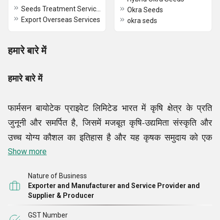
Seeds Treatment Services
Okra Seeds
Export Overseas Services
okra seds
हमारे बारे में
हमारे बारे में
फार्मसन बायोटेक प्राइवेट लिमिटेड भारत में कृषि क्षेत्र के प्रति
जुनूनी और समर्पित है, जिसमें मजबूत कृषि-उद्यमिता संस्कृति और
उच्च योग्य कौशल का इतिहास है और यह कृषक समुदाय को एक
स्थायी कृषि विचार प्रदान करता है। हम सभी प्रकार के हाइब्रिड,
Show more
खुले परागण वाले और जैविक बीजों के उत्पादन, पैकिंग, व्यापार और
Nature of Business
निर्यात में सक्रिय हैं
।
Exporter and Manufacturer and Service Provider and
Supplier & Producer
अच्छे बीज किसान की आर्थिक व्यवहार्यता में मदद करते हैं और
GST Number