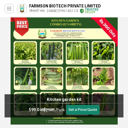
FARMSON BIOTECH PRIVATE LIMITED
TRUSTED
जीएसटी नंबर. 24AAECF9614Q1Z4
SELLER
Kitchen garden kit
599.0 आईएनआर
/
Pack
Get a Price/Quote